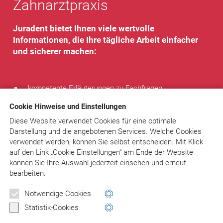
Zahnarztpraxis
Juradent bietet Ihnen viele wertvolle
Informationen, die Ihre tägliche Arbeit einfacher
und sicherer machen:
kompetente Erläuterungen zu Fachfragen
Textbausteine und komplette Musterbriefe – sofort
Cookie Hinweise und Einstellungen
verwendbar
Rechtsprechung
Diese Website verwendet Cookies für eine optimale
Tipps von Experten
Darstellung und die angebotenen Services. Welche Cookies
regelmäßiger Newsletter
verwendet werden, können Sie selbst entscheiden.
Mit Klick
individueller Rat bei speziellen Problemen
auf
den Link „Cookie Einstellungen“ am Ende der Website
können Sie Ihre Auswahl jederzeit einsehen und erneut
Sie sparen Zeit, entscheiden sicher, vermeiden Fehler und
bearbeiten.
Fallen!
Notwendige Cookies
Statistik-Cookies
www.juradent.de