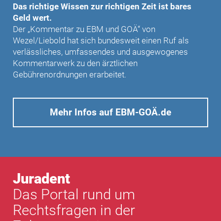
Das richtige Wissen zur richtigen Zeit ist bares
Geld wert.
Der „Kommentar zu EBM und GOÄ“ von
Wezel/Liebold hat sich bundesweit einen Ruf als
verlässliches, umfassendes und ausgewogenes
Kommentarwerk zu den ärztlichen
Gebührenordnungen erarbeitet.
Mehr Infos auf EBM-GOÄ.de
Juradent
Das Portal rund um
Rechtsfragen in der