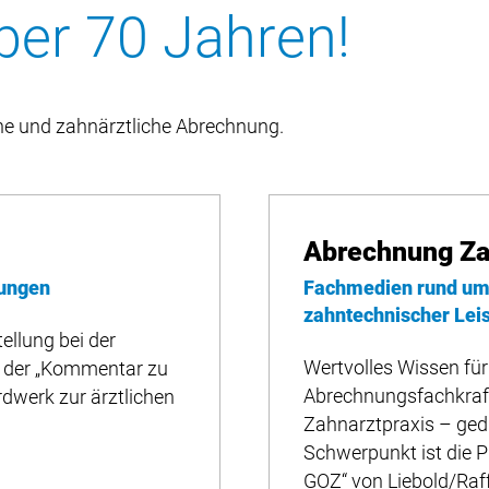
ber 70 Jahren!
iche und zahnärztliche Abrechnung.
Abrechnung Z
tungen
Fachmedien rund um 
zahntechnischer Lei
tellung bei der
Wertvolles Wissen für
t der „Kommentar zu
Abrechnungsfachkraf
dwerk zur ärztlichen
Zahnarztpraxis – gedr
Schwerpunkt ist die
GOZ“ von
Liebold/Raf