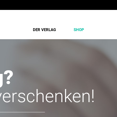
DER VERLAG
SHOP
g?
verschenken!