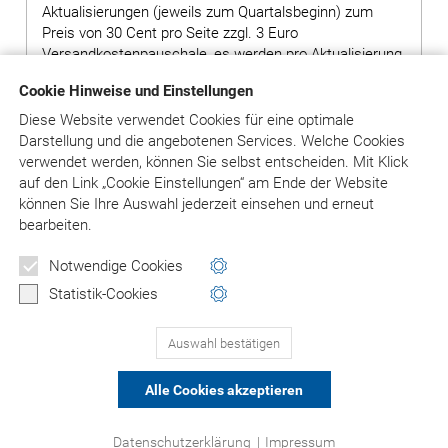
Aktualisierungen (jeweils zum Quartalsbeginn) zum
Preis von 30 Cent pro Seite zzgl. 3 Euro
Versandkostenpauschale, es werden pro Aktualisierung
ca. 400 Seiten geliefert.
Cookie Hinweise und Einstellungen
Hinweis: Bei Bestellung von Grundwerken ohne
Diese Website verwendet Cookies für eine optimale
Ergänzungslieferungen wird ein Aufschlag von 80,00
Darstellung und die angebotenen Services. Welche Cookies
Euro auf den Preis des Grundwerks erhoben.
verwendet werden, können Sie selbst entscheiden.
Mit Klick
auf
den Link „Cookie Einstellungen“ am Ende der Website
können Sie Ihre Auswahl jederzeit einsehen und erneut
bearbeiten.
in den Warenkorb
Notwendige Cookies
Versandkosten: siehe Beschreibungstext
Statistik-Cookies
Auswahl bestätigen
PRODUKTE 1-3
(VON 3)
Alle Cookies akzeptieren
© Asgard-Verlag Dr. Werner Hippe GmbH
Datenschutzerklärung
|
Impressum