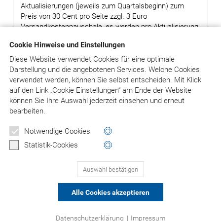
Aktualisierungen (jeweils zum Quartalsbeginn) zum
Preis von 30 Cent pro Seite zzgl. 3 Euro
Versandkostenpauschale, es werden pro Aktualisierung
ca. 400 Seiten geliefert.
Cookie Hinweise und Einstellungen
Hinweis: Bei Bestellung von Grundwerken ohne
Diese Website verwendet Cookies für eine optimale
Ergänzungslieferungen wird ein Aufschlag von 80,00
Darstellung und die angebotenen Services. Welche Cookies
Euro auf den Preis des Grundwerks erhoben.
verwendet werden, können Sie selbst entscheiden.
Mit Klick
auf
den Link „Cookie Einstellungen“ am Ende der Website
können Sie Ihre Auswahl jederzeit einsehen und erneut
bearbeiten.
in den Warenkorb
Notwendige Cookies
Versandkosten: siehe Beschreibungstext
Statistik-Cookies
Auswahl bestätigen
PRODUKTE 1-3
(VON 3)
Alle Cookies akzeptieren
© Asgard-Verlag Dr. Werner Hippe GmbH
Datenschutzerklärung
|
Impressum