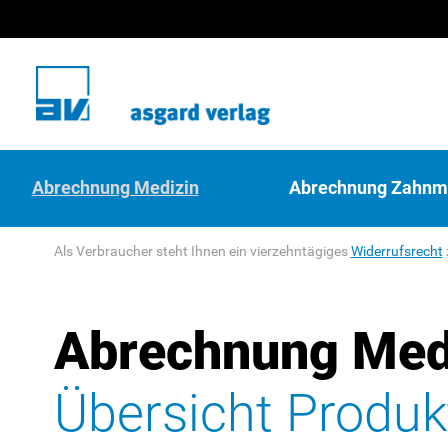
Abrechnung Medizin
Abrechnung Zahnm
Als Verbraucher steht Ihnen ein vierzehntägiges
Widerrufsrecht
Abrechnung Med
Übersicht Produk