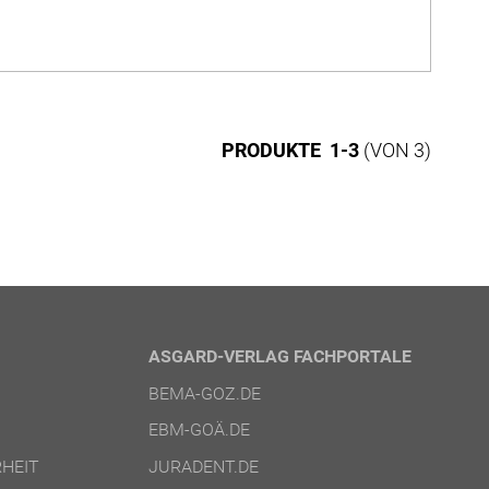
PRODUKTE 1-3
(VON 3)
ASGARD-VERLAG FACHPORTALE
BEMA-GOZ.DE
EBM-GOÄ.DE
HEIT
JURADENT.DE