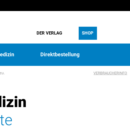
DER VERLAG
SHOP
edizin
Direktbestellung
zu.
VERBRAUCHERINFO
izin
te