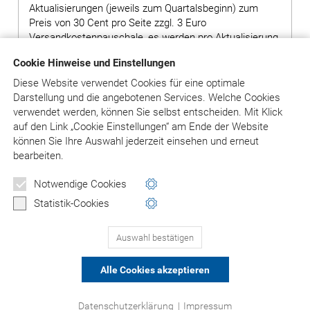
Aktualisierungen (jeweils zum Quartalsbeginn) zum
Preis von 30 Cent pro Seite zzgl. 3 Euro
Versandkostenpauschale, es werden pro Aktualisierung
ca. 400 Seiten geliefert.
Cookie Hinweise und Einstellungen
Hinweis: Bei Bestellung von Grundwerken ohne
Diese Website verwendet Cookies für eine optimale
Ergänzungslieferungen wird ein Aufschlag von 80,00
Darstellung und die angebotenen Services. Welche Cookies
Euro auf den Preis des Grundwerks erhoben.
verwendet werden, können Sie selbst entscheiden.
Mit Klick
auf
den Link „Cookie Einstellungen“ am Ende der Website
können Sie Ihre Auswahl jederzeit einsehen und erneut
bearbeiten.
in den Warenkorb
Notwendige Cookies
Versandkosten: siehe Beschreibungstext
Statistik-Cookies
Auswahl bestätigen
PRODUKTE 1-3
(VON 3)
Alle Cookies akzeptieren
© Asgard-Verlag Dr. Werner Hippe GmbH
Datenschutzerklärung
|
Impressum