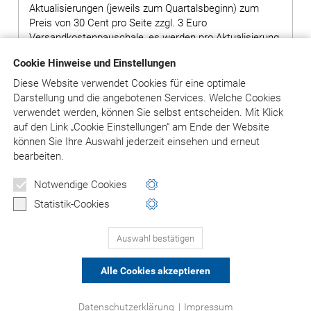
Aktualisierungen (jeweils zum Quartalsbeginn) zum
Preis von 30 Cent pro Seite zzgl. 3 Euro
Versandkostenpauschale, es werden pro Aktualisierung
ca. 400 Seiten geliefert.
Cookie Hinweise und Einstellungen
Hinweis: Bei Bestellung von Grundwerken ohne
Diese Website verwendet Cookies für eine optimale
Ergänzungslieferungen wird ein Aufschlag von 80,00
Darstellung und die angebotenen Services. Welche Cookies
Euro auf den Preis des Grundwerks erhoben.
verwendet werden, können Sie selbst entscheiden.
Mit Klick
auf
den Link „Cookie Einstellungen“ am Ende der Website
können Sie Ihre Auswahl jederzeit einsehen und erneut
bearbeiten.
in den Warenkorb
Notwendige Cookies
Versandkosten: siehe Beschreibungstext
Statistik-Cookies
Auswahl bestätigen
PRODUKTE 1-3
(VON 3)
Alle Cookies akzeptieren
© Asgard-Verlag Dr. Werner Hippe GmbH
Datenschutzerklärung
|
Impressum