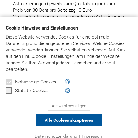
Aktualisierungen (jeweils zum Quartalsbeginn) zum
Preis von 30 Cent pro Seite zzgl. 3 Euro
Versandkostenpauschale, es werden pro Aktualisierung
ca. 400 Seiten geliefert.
Cookie Hinweise und Einstellungen
Hinweis: Bei Bestellung von Grundwerken ohne
Diese Website verwendet Cookies für eine optimale
Ergänzungslieferungen wird ein Aufschlag von 80,00
Darstellung und die angebotenen Services. Welche Cookies
Euro auf den Preis des Grundwerks erhoben.
verwendet werden, können Sie selbst entscheiden.
Mit Klick
auf
den Link „Cookie Einstellungen“ am Ende der Website
können Sie Ihre Auswahl jederzeit einsehen und erneut
bearbeiten.
in den Warenkorb
Notwendige Cookies
Versandkosten: siehe Beschreibungstext
Statistik-Cookies
Auswahl bestätigen
PRODUKTE 1-3
(VON 3)
Alle Cookies akzeptieren
© Asgard-Verlag Dr. Werner Hippe GmbH
Datenschutzerklärung
|
Impressum