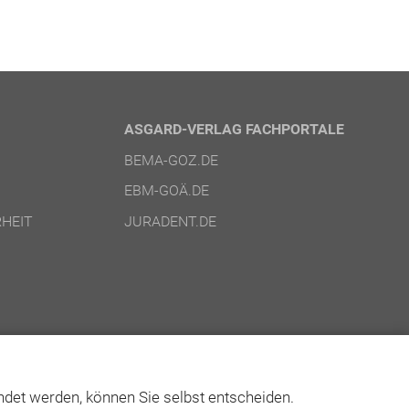
ASGARD-VERLAG FACHPORTALE
BEMA-GOZ.DE
EBM-GOÄ.DE
HEIT
JURADENT.DE
det werden, können Sie selbst entscheiden.