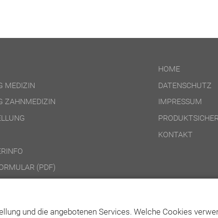
HOME
 MEDIZIN
DATENSCHUTZ
 ZAHNMEDIZIN
IMPRESSUM
ELLUNG
PRODUKTSICHER
KONTAKT
RINFO
ORMULAR (PDF)
DINGUNGEN ONLINE-PRODUKTE
DINGUNGEN DVD-/CD-ROM-/DOWNLOAD-PRODUKTE
ellung und die angebotenen Services. Welche Cookies verwen