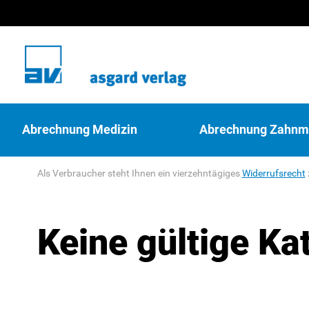
Abrechnung Medizin
Abrechnung Zahnm
Als Verbraucher steht Ihnen ein vierzehntägiges
Widerrufsrecht
Keine gültige Ka