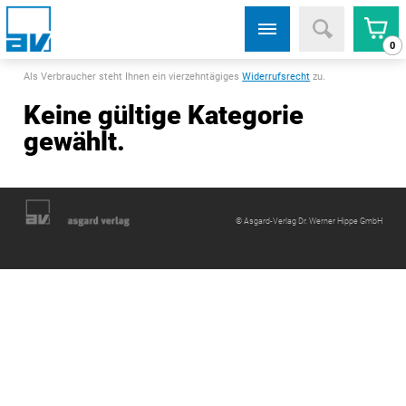
0
Als Verbraucher steht Ihnen ein vierzehntägiges
Widerrufsrecht
zu.
Keine gültige Kategorie
gewählt.
© Asgard-Verlag Dr. Werner Hippe GmbH