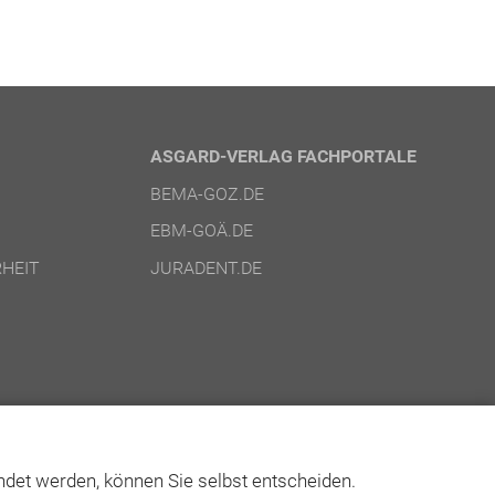
ASGARD-VERLAG FACHPORTALE
BEMA-GOZ.DE
EBM-GOÄ.DE
HEIT
JURADENT.DE
det werden, können Sie selbst entscheiden.