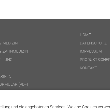
HOME
 MEDIZIN
DATENSCHUTZ
 ZAHNMEDIZIN
IMPRESSUM
ELLUNG
PRODUKTSICHER
KONTAKT
RINFO
ORMULAR (PDF)
DINGUNGEN ONLINE-PRODUKTE
DINGUNGEN DVD-/CD-ROM-/DOWNLOAD-PRODUKTE
ellung und die angebotenen Services. Welche Cookies verwen