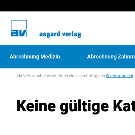
Abrechnung Medizin
Abrechnung Zahnm
Als Verbraucher steht Ihnen ein vierzehntägiges
Widerrufsrecht
Keine gültige Ka