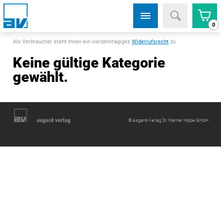
0
Als Verbraucher steht Ihnen ein vierzehntägiges
Widerrufsrecht
zu.
Keine gültige Kategorie
gewählt.
© Asgard-Verlag Dr. Werner Hippe GmbH