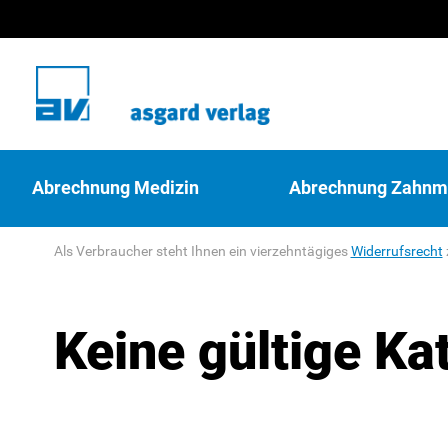
Abrechnung Medizin
Abrechnung Zahnm
Als Verbraucher steht Ihnen ein vierzehntägiges
Widerrufsrecht
Keine gültige Ka