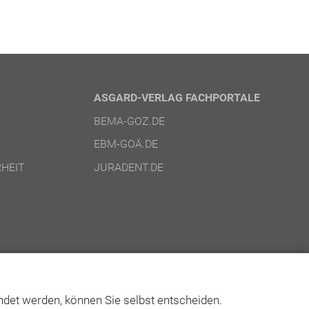
ASGARD-VERLAG FACHPORTALE
BEMA-GOZ.DE
EBM-GOÄ.DE
HEIT
JURADENT.DE
det werden, können Sie selbst entscheiden.