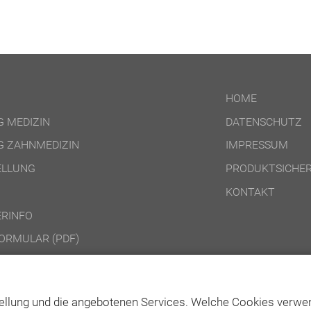
HOME
 MEDIZIN
DATENSCHUTZ
 ZAHNMEDIZIN
IMPRESSUM
ELLUNG
PRODUKTSICHER
KONTAKT
RINFO
ORMULAR (PDF)
DINGUNGEN ONLINE-PRODUKTE
DINGUNGEN DVD-/CD-ROM-/DOWNLOAD-PRODUKTE
ellung und die angebotenen Services. Welche Cookies verwen