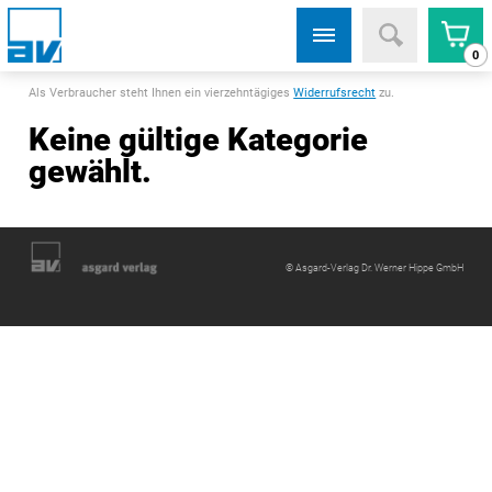
0
Als Verbraucher steht Ihnen ein vierzehntägiges
Widerrufsrecht
zu.
Keine gültige Kategorie
gewählt.
© Asgard-Verlag Dr. Werner Hippe GmbH