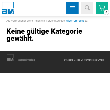
0
Als Verbraucher steht Ihnen ein vierzehntägiges
Widerrufsrecht
zu.
Keine gültige Kategorie
gewählt.
© Asgard-Verlag Dr. Werner Hippe GmbH