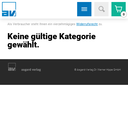
0
Als Verbraucher steht Ihnen ein vierzehntägiges
Widerrufsrecht
zu.
Keine gültige Kategorie
gewählt.
© Asgard-Verlag Dr. Werner Hippe GmbH