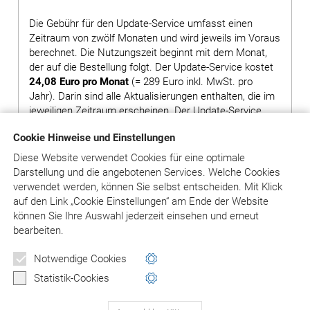
Die Gebühr für den Update-Service umfasst einen
Zeitraum von zwölf Monaten und wird jeweils im Voraus
berechnet. Die Nutzungszeit beginnt mit dem Monat,
der auf die Bestellung folgt. Der Update-Service kostet
24,08 Euro pro Monat
(= 289 Euro inkl. MwSt. pro
Jahr). Darin sind alle Aktualisierungen enthalten, die im
jeweiligen Zeitraum erscheinen. Der Update-Service
kann mit einer Frist von sechs Wochen zum
Cookie Hinweise und Einstellungen
Ablauftermin gekündigt werden, ansonsten verlängert
er sich jeweils um zwölf Monate. Es erscheinen ca. drei
Diese Website verwendet Cookies für eine optimale
Updates pro Jahr in Form einer neuen CD-ROM. Die
Darstellung und die angebotenen Services. Welche Cookies
Lieferung erfolgt zzgl. 9 Euro Versandkostenpauschale.
verwendet werden, können Sie selbst entscheiden.
Mit Klick
auf
den Link „Cookie Einstellungen“ am Ende der Website
können Sie Ihre Auswahl jederzeit einsehen und erneut
bearbeiten.
in den Warenkorb
Notwendige Cookies
Versandkostenpauschale: 9,- EUR inkl. MwSt.
Statistik-Cookies