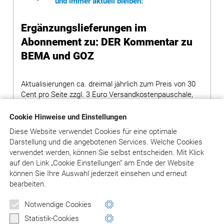
und immer aktuell bleiben:
Ergänzungslieferungen im
Abonnement zu: DER Kommentar zu
BEMA und GOZ
Aktualisierungen ca. dreimal jährlich zum Preis von 30
Cent pro Seite zzgl. 3 Euro Versandkostenpauschale,
es werden pro Aktualisierung ca. 300 Seiten geliefert.
Cookie Hinweise und Einstellungen
Hinweis: Bei Bestellung von Grundwerken ohne
Diese Website verwendet Cookies für eine optimale
Ergänzungslieferungen wird ein Aufschlag von 80,00
Darstellung und die angebotenen Services. Welche Cookies
Euro auf den Preis des Grundwerks erhoben.
verwendet werden, können Sie selbst entscheiden.
Mit Klick
auf
den Link „Cookie Einstellungen“ am Ende der Website
können Sie Ihre Auswahl jederzeit einsehen und erneut
in den Warenkorb
bearbeiten.
Notwendige Cookies
Versandkosten: siehe Beschreibungstext
Statistik-Cookies