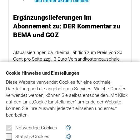
und immer aktuell bleiben:
Ergänzungslieferungen im
Abonnement zu: DER Kommentar zu
BEMA und GOZ
Aktualisierungen ca. dreimal jährlich zum Preis von 30
Cent pro Seite zzgl. 3 Euro Versandkostenpauschale,
es werden pro Aktualisierung ca. 300 Seiten geliefert.
Cookie Hinweise und Einstellungen
Hinweis: Bei Bestellung von Grundwerken ohne
Diese Website verwendet Cookies für eine optimale
Ergänzungslieferungen wird ein Aufschlag von 80,00
Darstellung und die angebotenen Services. Welche Cookies
Euro auf den Preis des Grundwerks erhoben.
verwendet werden, können Sie selbst entscheiden.
Mit Klick
auf
den Link „Cookie Einstellungen“ am Ende der Website
können Sie Ihre Auswahl jederzeit einsehen und erneut
in den Warenkorb
bearbeiten.
Notwendige Cookies
Versandkosten: siehe Beschreibungstext
Statistik-Cookies