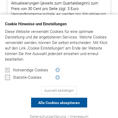
Aktualisierungen (jeweils zum Quartalsbeginn) zum
Preis von 30 Cent pro Seite zzgl. 3 Euro
Versandkostenpauschale, es werden pro Aktualisierung
ca. 400 Seiten geliefert.
Cookie Hinweise und Einstellungen
Hinweis: Bei Bestellung von Grundwerken ohne
Diese Website verwendet Cookies für eine optimale
Ergänzungslieferungen wird ein Aufschlag von 80,00
Darstellung und die angebotenen Services. Welche Cookies
Euro auf den Preis des Grundwerks erhoben.
verwendet werden, können Sie selbst entscheiden.
Mit Klick
auf
den Link „Cookie Einstellungen“ am Ende der Website
können Sie Ihre Auswahl jederzeit einsehen und erneut
bearbeiten.
in den Warenkorb
Notwendige Cookies
Versandkosten: siehe Beschreibungstext
Statistik-Cookies
Auswahl bestätigen
PRODUKTE 1-3
(VON 3)
Alle Cookies akzeptieren
© Asgard-Verlag Dr. Werner Hippe GmbH
Datenschutzerklärung
|
Impressum