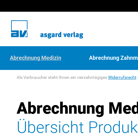
Abrechnung Medizin
Abrechnung Zahnm
Als Verbraucher steht Ihnen ein vierzehntägiges
Widerrufsrecht
Abrechnung Med
Übersicht Produk