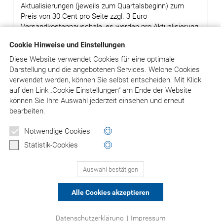
Aktualisierungen (jeweils zum Quartalsbeginn) zum
Preis von 30 Cent pro Seite zzgl. 3 Euro
Versandkostenpauschale, es werden pro Aktualisierung
ca. 400 Seiten geliefert.
Cookie Hinweise und Einstellungen
Hinweis: Bei Bestellung von Grundwerken ohne
Diese Website verwendet Cookies für eine optimale
Ergänzungslieferungen wird ein Aufschlag von 80,00
Darstellung und die angebotenen Services. Welche Cookies
Euro auf den Preis des Grundwerks erhoben.
verwendet werden, können Sie selbst entscheiden.
Mit Klick
auf
den Link „Cookie Einstellungen“ am Ende der Website
können Sie Ihre Auswahl jederzeit einsehen und erneut
bearbeiten.
in den Warenkorb
Notwendige Cookies
Versandkosten: siehe Beschreibungstext
Statistik-Cookies
Auswahl bestätigen
PRODUKTE 1-3
(VON 3)
Alle Cookies akzeptieren
© Asgard-Verlag Dr. Werner Hippe GmbH
Datenschutzerklärung
|
Impressum