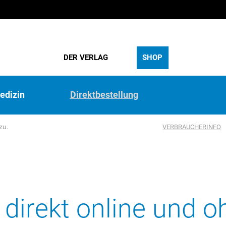
DER VERLAG
SHOP
edizin
Direktbestellung
zu.
VERBRAUCHERINFO
r direkt online und