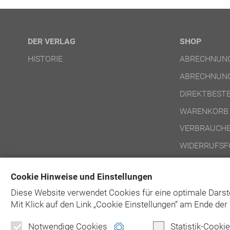
DER VERLAG
SHOP
HISTORIE
ABRECHNUNG
ABRECHNUNG
DIREKTBEST
WARENKORB
VERBRAUCHE
WIDERRUFSF
NUTZUNGSBE
Cookie Hinweise und Einstellungen
NUTZUNGSBE
Diese Website verwendet Cookies für eine optimale Darst
Mit Klick auf
den Link „Cookie Einstellungen“ am Ende der 
Notwendige Cookies
Statistik-Cooki