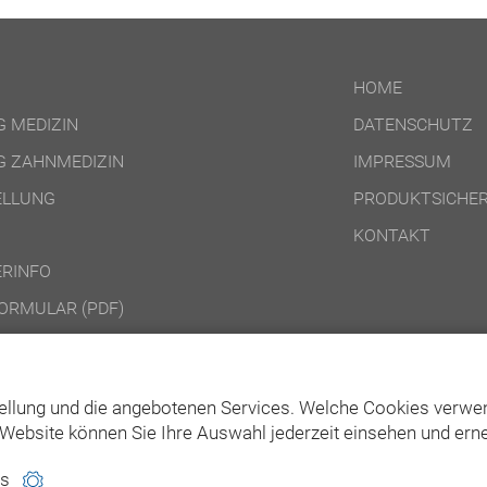
HOME
 MEDIZIN
DATENSCHUTZ
 ZAHNMEDIZIN
IMPRESSUM
ELLUNG
PRODUKTSICHER
KONTAKT
RINFO
ORMULAR (PDF)
DINGUNGEN ONLINE-PRODUKTE
DINGUNGEN DVD-/CD-ROM-/DOWNLOAD-PRODUKTE
ellung und die angebotenen Services. Welche Cookies verwen
Website können Sie Ihre Auswahl jederzeit einsehen und erne
es