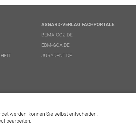
ASGARD-VERLAG FACHPORTALE
BEMA-GOZ.DE
EBM-GOÄ.DE
HEIT
JURADENT.DE
det werden, können Sie selbst entscheiden.
ut bearbeiten.