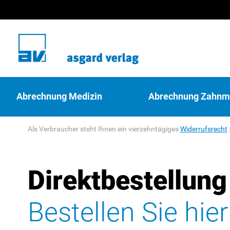
Abrechnung Medizin
Abrechnung Zahnm
Als Verbraucher steht Ihnen ein vierzehntägiges
Widerrufsrecht
Direktbestellung
Bestellen Sie hie