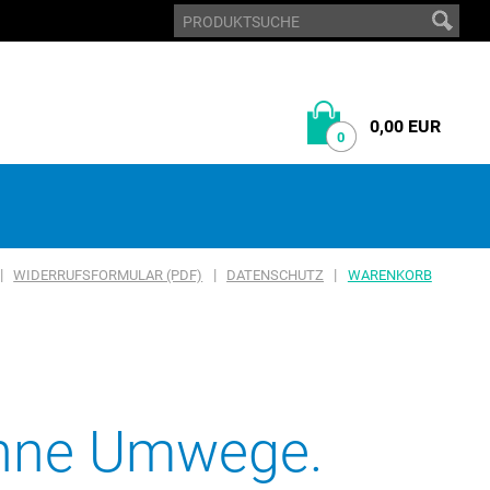
0,00 EUR
0
|
|
|
WIDERRUFSFORMULAR (PDF)
DATENSCHUTZ
WARENKORB
 ohne Umwege.