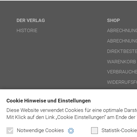
DER VERLAG
SHOP
HISTORIE
ABRECHNUNG
ABRECHNUNG
DIREKTBEST
WARENKORB
VERBRAUCHE
WIDERRUFSF
NUTZUNGSBE
Cookie Hinweise und Einstellungen
NUTZUNGSBE
Diese Website verwendet Cookies für eine optimale Darst
Mit Klick auf
den Link „Cookie Einstellungen“ am Ende der 
Notwendige Cookies
Statistik-Cooki