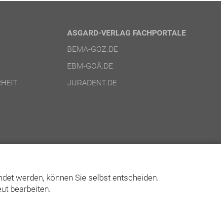
ASGARD-VERLAG FACHPORTALE
BEMA-GOZ.DE
EBM-GOÄ.DE
HEIT
JURADENT.DE
det werden, können Sie selbst entscheiden.
ut bearbeiten.