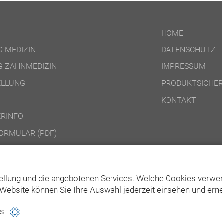
HOME
 MEDIZIN
DATENSCHUTZ
 ZAHNMEDIZIN
IMPRESSUM
ELLUNG
PRODUKTSICHER
KONTAKT
RINFO
ORMULAR (PDF)
DINGUNGEN ONLINE-PRODUKTE
DINGUNGEN DVD-/CD-ROM-/DOWNLOAD-PRODUKTE
ellung und die angebotenen Services. Welche Cookies verwen
Website können Sie Ihre Auswahl jederzeit einsehen und erne
es