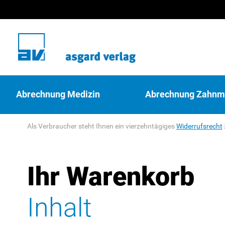
Abrechnung Medizin
Abrechnung Zahnm
Als Verbraucher steht Ihnen ein vierzehntägiges
Widerrufsrecht
Ihr Warenkorb
Inhalt