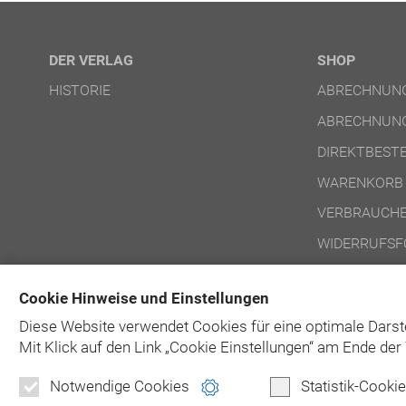
DER VERLAG
SHOP
HISTORIE
ABRECHNUNG
ABRECHNUNG
DIREKTBEST
WARENKORB
VERBRAUCHE
WIDERRUFSF
NUTZUNGSBE
Cookie Hinweise und Einstellungen
NUTZUNGSBE
Diese Website verwendet Cookies für eine optimale Darst
Mit Klick auf
den Link „Cookie Einstellungen“ am Ende der 
Notwendige Cookies
Statistik-Cooki