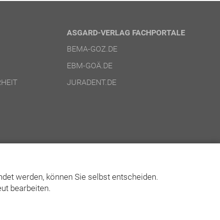
ASGARD-VERLAG FACHPORTALE
BEMA-GOZ.DE
EBM-GOÄ.DE
HEIT
JURADENT.DE
det werden, können Sie selbst entscheiden.
ut bearbeiten.