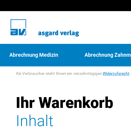
Abrechnung Medizin
Abrechnung Zahnm
Als Verbraucher steht Ihnen ein vierzehntägiges
Widerrufsrecht
Ihr Warenkorb
Inhalt