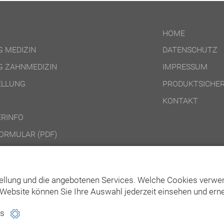
HOME
 MEDIZIN
DATENSCHUTZ
 ZAHNMEDIZIN
IMPRESSUM
ELLUNG
PRODUKTSICHER
KONTAKT
RINFO
ORMULAR (PDF)
DINGUNGEN ONLINE-PRODUKTE
DINGUNGEN DVD-/CD-ROM-/DOWNLOAD-PRODUKTE
ellung und die angebotenen Services. Welche Cookies verwen
Website können Sie Ihre Auswahl jederzeit einsehen und erne
es