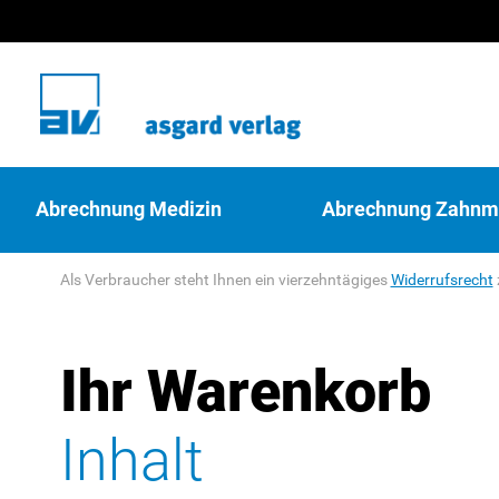
Abrechnung Medizin
Abrechnung Zahnm
Als Verbraucher steht Ihnen ein vierzehntägiges
Widerrufsrecht
Ihr Warenkorb
Inhalt