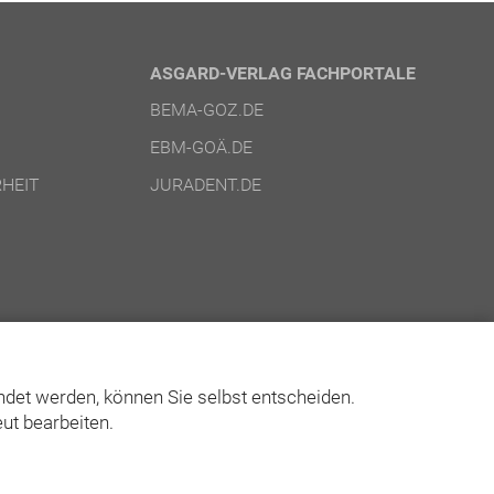
ASGARD-VERLAG FACHPORTALE
BEMA-GOZ.DE
EBM-GOÄ.DE
HEIT
JURADENT.DE
det werden, können Sie selbst entscheiden.
ut bearbeiten.