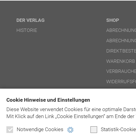
DER VERLAG
SHOP
HISTORIE
ABRECHNUNG
ABRECHNUNG
DIREKTBEST
WARENKORB
VERBRAUCHE
WIDERRUFSF
NUTZUNGSBE
Cookie Hinweise und Einstellungen
NUTZUNGSBE
Diese Website verwendet Cookies für eine optimale Darst
Mit Klick auf
den Link „Cookie Einstellungen“ am Ende der 
Notwendige Cookies
Statistik-Cooki