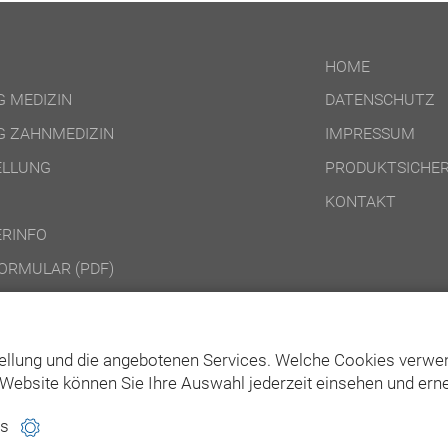
HOME
 MEDIZIN
DATENSCHUTZ
 ZAHNMEDIZIN
IMPRESSUM
ELLUNG
PRODUKTSICHER
KONTAKT
RINFO
ORMULAR (PDF)
DINGUNGEN ONLINE-PRODUKTE
DINGUNGEN DVD-/CD-ROM-/DOWNLOAD-PRODUKTE
ellung und die angebotenen Services. Welche Cookies verwen
Website können Sie Ihre Auswahl jederzeit einsehen und erne
es