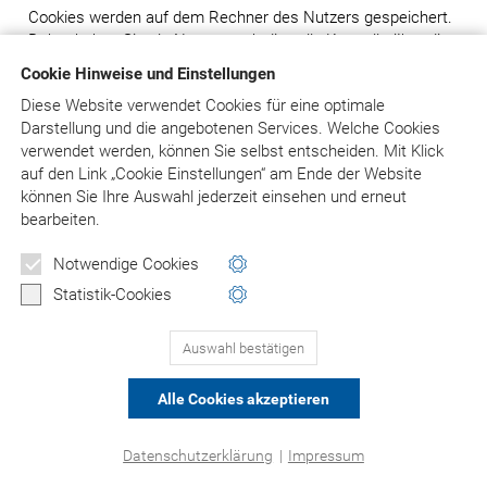
Cookies werden auf dem Rechner des Nutzers gespeichert.
Daher haben Sie als Nutzer auch die volle Kontrolle über die
Verwendung von Cookies. Durch eine Änderung der
Cookie Hinweise und Einstellungen
Einstellungen in Ihrem Internetbrowser können Sie die
Diese Website verwendet Cookies für eine optimale
Übertragung von Cookies deaktivieren oder einschränken.
Darstellung und die angebotenen Services. Welche Cookies
Bereits gespeicherte Cookies können jederzeit gelöscht
verwendet werden, können Sie selbst entscheiden.
Mit Klick
werden. Dies kann auch automatisiert erfolgen. Werden
auf
den Link „Cookie Einstellungen“ am Ende der Website
Cookies für unsere Website deaktiviert, können
können Sie Ihre Auswahl jederzeit einsehen und erneut
möglicherweise nicht mehr alle Funktionen der Internetseite
bearbeiten.
vollumfänglich genutzt werden.
Notwendige Cookies
8. Einsatz von Social-Media
Statistik-Cookies
8.1 Facebook: Facebook-Pixel, Facebook Custom
Audience
Auswahl bestätigen
Facebook-Pixel
Wenn Sie Ihre Einwilligung erteilen, setzen wir Technologien
Alle Cookies akzeptieren
des Sozialen Netzwerks „Facebook“ ein, mit deren Hilfe das
Nutzungsverhalten von Besuchern analysiert werden kann
Datenschutzerklärung
|
Impressum
und an Facebook übertragen wird. Dies ist eine