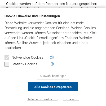
Cookies werden auf dem Rechner des Nutzers gespeichert.
Daher haben Sie als Nutzer auch die volle Kontrolle über die
Verwendung von Cookies. Durch eine Änderung der
Cookie Hinweise und Einstellungen
Einstellungen in Ihrem Internetbrowser können Sie die
Diese Website verwendet Cookies für eine optimale
Übertragung von Cookies deaktivieren oder einschränken.
Darstellung und die angebotenen Services. Welche Cookies
Bereits gespeicherte Cookies können jederzeit gelöscht
verwendet werden, können Sie selbst entscheiden.
Mit Klick
werden. Dies kann auch automatisiert erfolgen. Werden
auf
den Link „Cookie Einstellungen“ am Ende der Website
Cookies für unsere Website deaktiviert, können
können Sie Ihre Auswahl jederzeit einsehen und erneut
möglicherweise nicht mehr alle Funktionen der Internetseite
bearbeiten.
vollumfänglich genutzt werden.
Notwendige Cookies
8. Einsatz von Social-Media
Statistik-Cookies
8.1 Facebook: Facebook-Pixel, Facebook Custom
Audience
Auswahl bestätigen
Facebook-Pixel
Wenn Sie Ihre Einwilligung erteilen, setzen wir Technologien
Alle Cookies akzeptieren
des Sozialen Netzwerks „Facebook“ ein, mit deren Hilfe das
Nutzungsverhalten von Besuchern analysiert werden kann
Datenschutzerklärung
|
Impressum
und an Facebook übertragen wird. Dies ist eine