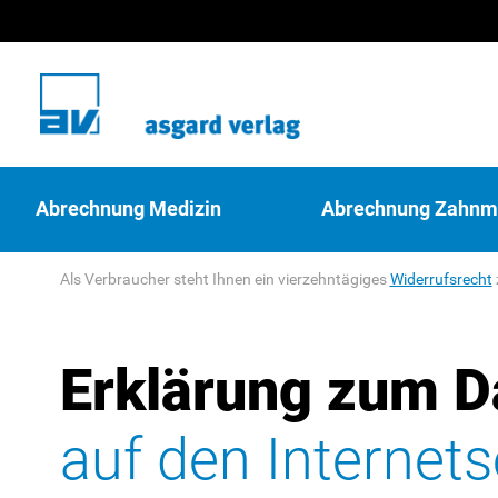
Abrechnung Medizin
Abrechnung Zahnm
Als Verbraucher steht Ihnen ein vierzehntägiges
Widerrufsrecht
Erklärung zum D
auf den Internets