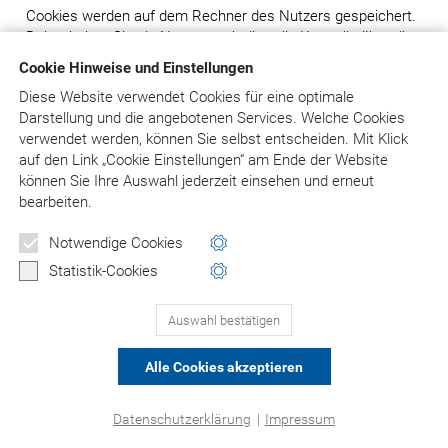
Cookies werden auf dem Rechner des Nutzers gespeichert.
Daher haben Sie als Nutzer auch die volle Kontrolle über die
Verwendung von Cookies. Durch eine Änderung der
Cookie Hinweise und Einstellungen
Einstellungen in Ihrem Internetbrowser können Sie die
Diese Website verwendet Cookies für eine optimale
Übertragung von Cookies deaktivieren oder einschränken.
Darstellung und die angebotenen Services. Welche Cookies
Bereits gespeicherte Cookies können jederzeit gelöscht
verwendet werden, können Sie selbst entscheiden.
Mit Klick
werden. Dies kann auch automatisiert erfolgen. Werden
auf
den Link „Cookie Einstellungen“ am Ende der Website
Cookies für unsere Website deaktiviert, können
können Sie Ihre Auswahl jederzeit einsehen und erneut
möglicherweise nicht mehr alle Funktionen der Internetseite
bearbeiten.
vollumfänglich genutzt werden.
Notwendige Cookies
8. Einsatz von Social-Media
Statistik-Cookies
8.1 Facebook: Facebook-Pixel, Facebook Custom
Audience
Auswahl bestätigen
Facebook-Pixel
Wenn Sie Ihre Einwilligung erteilen, setzen wir Technologien
Alle Cookies akzeptieren
des Sozialen Netzwerks „Facebook“ ein, mit deren Hilfe das
Nutzungsverhalten von Besuchern analysiert werden kann
Datenschutzerklärung
|
Impressum
und an Facebook übertragen wird. Dies ist eine