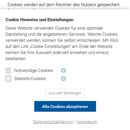
Cookies werden auf dem Rechner des Nutzers gespeichert.
Daher haben Sie als Nutzer auch die volle Kontrolle über die
Verwendung von Cookies. Durch eine Änderung der
Cookie Hinweise und Einstellungen
Einstellungen in Ihrem Internetbrowser können Sie die
Diese Website verwendet Cookies für eine optimale
Übertragung von Cookies deaktivieren oder einschränken.
Darstellung und die angebotenen Services. Welche Cookies
Bereits gespeicherte Cookies können jederzeit gelöscht
verwendet werden, können Sie selbst entscheiden.
Mit Klick
werden. Dies kann auch automatisiert erfolgen. Werden
auf
den Link „Cookie Einstellungen“ am Ende der Website
Cookies für unsere Website deaktiviert, können
können Sie Ihre Auswahl jederzeit einsehen und erneut
möglicherweise nicht mehr alle Funktionen der Internetseite
bearbeiten.
vollumfänglich genutzt werden.
Notwendige Cookies
8. Einsatz von Social-Media
Statistik-Cookies
8.1 Facebook: Facebook-Pixel, Facebook Custom
Audience
Auswahl bestätigen
Facebook-Pixel
Wenn Sie Ihre Einwilligung erteilen, setzen wir Technologien
Alle Cookies akzeptieren
des Sozialen Netzwerks „Facebook“ ein, mit deren Hilfe das
Nutzungsverhalten von Besuchern analysiert werden kann
Datenschutzerklärung
|
Impressum
und an Facebook übertragen wird. Dies ist eine