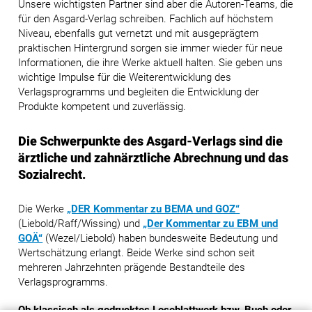
Unsere wichtigsten Partner sind aber die Autoren-Teams, die
für den Asgard-Verlag schreiben. Fachlich auf höchstem
Niveau, ebenfalls gut vernetzt und mit ausgeprägtem
praktischen Hintergrund sorgen sie immer wieder für neue
Informationen, die ihre Werke aktuell halten. Sie geben uns
wichtige Impulse für die Weiterentwicklung des
Verlagsprogramms und begleiten die Entwicklung der
Produkte kompetent und zuverlässig.
Die Schwerpunkte des Asgard-Verlags sind die
ärztliche und zahnärztliche Abrechnung und das
Sozialrecht.
Die Werke
„DER Kommentar zu BEMA und GOZ“
(Liebold/Raff/Wissing) und
„Der Kommentar zu EBM und
GOÄ“
(Wezel/Liebold) haben bundesweite Bedeutung und
Wertschätzung erlangt. Beide Werke sind schon seit
mehreren Jahrzehnten prägende Bestandteile des
Verlagsprogramms.
Ob klassisch als gedrucktes Loseblattwerk bzw. Buch oder