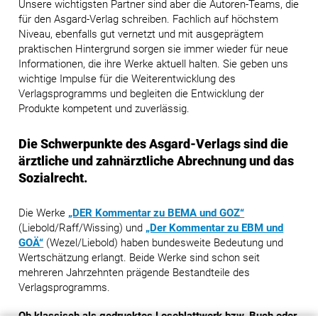
Unsere wichtigsten Partner sind aber die Autoren-Teams, die
für den Asgard-Verlag schreiben. Fachlich auf höchstem
Niveau, ebenfalls gut vernetzt und mit ausgeprägtem
praktischen Hintergrund sorgen sie immer wieder für neue
Informationen, die ihre Werke aktuell halten. Sie geben uns
wichtige Impulse für die Weiterentwicklung des
Verlagsprogramms und begleiten die Entwicklung der
Produkte kompetent und zuverlässig.
Die Schwerpunkte des Asgard-Verlags sind die
ärztliche und zahnärztliche Abrechnung und das
Sozialrecht.
Die Werke
„DER Kommentar zu BEMA und GOZ“
(Liebold/Raff/Wissing) und
„Der Kommentar zu EBM und
GOÄ“
(Wezel/Liebold) haben bundesweite Bedeutung und
Wertschätzung erlangt. Beide Werke sind schon seit
mehreren Jahrzehnten prägende Bestandteile des
Verlagsprogramms.
Ob klassisch als gedrucktes Loseblattwerk bzw. Buch oder