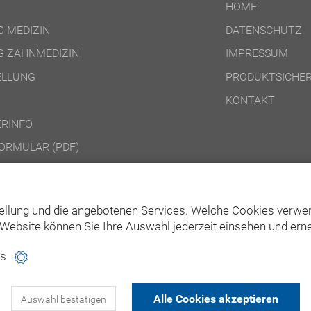
HOME
 MEDIZIN
DATENSCHUTZ
 ZAHNMEDIZIN
IMPRESSUM
ELLUNG
PRODUKTSICHER
KONTAKT
RINFO
ORMULAR (PDF)
DINGUNGEN ONLINE-PRODUKTE
DINGUNGEN DVD-/CD-ROM-/DOWNLOAD-PRODUKTE
ellung und die angebotenen Services. Welche Cookies verwen
Website können Sie Ihre Auswahl jederzeit einsehen und erne
es
Alle Cookies akzeptieren
Auswahl bestätigen