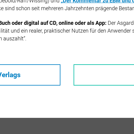
Liebold/Raff/Wissing) und
„Der Kommentar zu EBM und 
e sind schon seit mehreren Jahrzehnten prägende Besta
uch oder digital auf CD, online oder als App:
Der Asgard-
ität und ein realer, praktischer Nutzen für den Anwender 
h auszahlt“.
Verlags