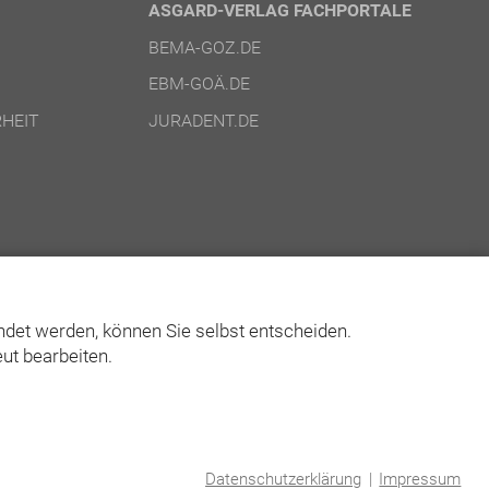
ASGARD-VERLAG FACHPORTALE
BEMA-GOZ.DE
EBM-GOÄ.DE
HEIT
JURADENT.DE
det werden, können Sie selbst entscheiden.
ut bearbeiten.
© Asgard-Verlag Dr. Werner Hippe GmbH
Datenschutzerklärung
|
Impressum