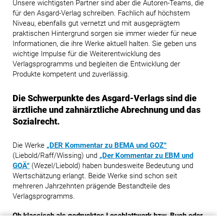
Unsere wichtigsten Partner sind aber die Autoren-Teams, die
für den Asgard-Verlag schreiben. Fachlich auf höchstem
Niveau, ebenfalls gut vernetzt und mit ausgeprägtem
praktischen Hintergrund sorgen sie immer wieder für neue
Informationen, die ihre Werke aktuell halten. Sie geben uns
wichtige Impulse für die Weiterentwicklung des
Verlagsprogramms und begleiten die Entwicklung der
Produkte kompetent und zuverlässig.
Die Schwerpunkte des Asgard-Verlags sind die
ärztliche und zahnärztliche Abrechnung und das
Sozialrecht.
Die Werke
„DER Kommentar zu BEMA und GOZ“
(Liebold/Raff/Wissing) und
„Der Kommentar zu EBM und
GOÄ“
(Wezel/Liebold) haben bundesweite Bedeutung und
Wertschätzung erlangt. Beide Werke sind schon seit
mehreren Jahrzehnten prägende Bestandteile des
Verlagsprogramms.
Ob klassisch als gedrucktes Loseblattwerk bzw. Buch oder