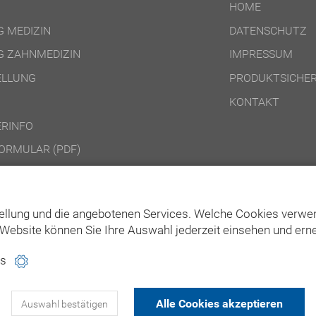
HOME
 MEDIZIN
DATENSCHUTZ
 ZAHNMEDIZIN
IMPRESSUM
ELLUNG
PRODUKTSICHER
KONTAKT
RINFO
ORMULAR (PDF)
DINGUNGEN ONLINE-PRODUKTE
DINGUNGEN DVD-/CD-ROM-/DOWNLOAD-PRODUKTE
ellung und die angebotenen Services. Welche Cookies verwen
Website können Sie Ihre Auswahl jederzeit einsehen und erne
es
Alle Cookies akzeptieren
Auswahl bestätigen