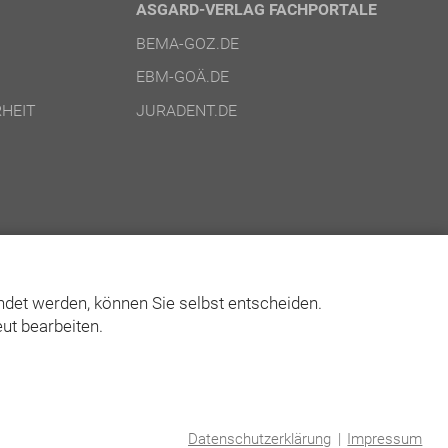
ASGARD-VERLAG FACHPORTALE
BEMA-GOZ.DE
EBM-GOÄ.DE
HEIT
JURADENT.DE
det werden, können Sie selbst entscheiden.
ut bearbeiten.
© Asgard-Verlag Dr. Werner Hippe GmbH
Datenschutzerklärung
|
Impressum