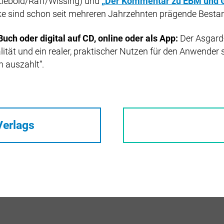
Liebold/Raff/Wissing) und
„Der Kommentar zu EBM und 
e sind schon seit mehreren Jahrzehnten prägende Besta
uch oder digital auf CD, online oder als App:
Der Asgard-
ität und ein realer, praktischer Nutzen für den Anwender 
h auszahlt“.
Verlags