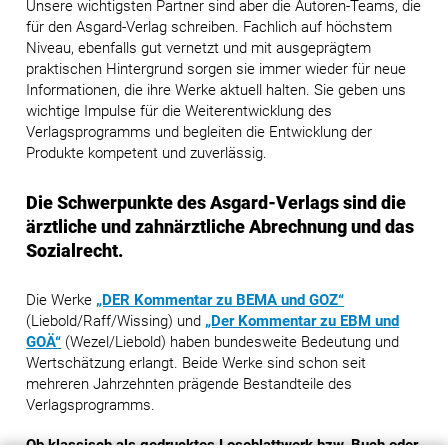
Unsere wichtigsten Partner sind aber die Autoren-Teams, die
für den Asgard-Verlag schreiben. Fachlich auf höchstem
Niveau, ebenfalls gut vernetzt und mit ausgeprägtem
praktischen Hintergrund sorgen sie immer wieder für neue
Informationen, die ihre Werke aktuell halten. Sie geben uns
wichtige Impulse für die Weiterentwicklung des
Verlagsprogramms und begleiten die Entwicklung der
Produkte kompetent und zuverlässig.
Die Schwerpunkte des Asgard-Verlags sind die
ärztliche und zahnärztliche Abrechnung und das
Sozialrecht.
Die Werke
„DER Kommentar zu BEMA und GOZ“
(Liebold/Raff/Wissing) und
„Der Kommentar zu EBM und
GOÄ“
(Wezel/Liebold) haben bundesweite Bedeutung und
Wertschätzung erlangt. Beide Werke sind schon seit
mehreren Jahrzehnten prägende Bestandteile des
Verlagsprogramms.
Ob klassisch als gedrucktes Loseblattwerk bzw. Buch oder