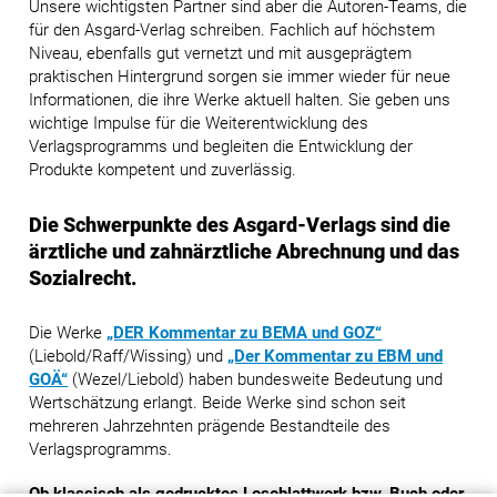
Unsere wichtigsten Partner sind aber die Autoren-Teams, die
für den Asgard-Verlag schreiben. Fachlich auf höchstem
Niveau, ebenfalls gut vernetzt und mit ausgeprägtem
praktischen Hintergrund sorgen sie immer wieder für neue
Informationen, die ihre Werke aktuell halten. Sie geben uns
wichtige Impulse für die Weiterentwicklung des
Verlagsprogramms und begleiten die Entwicklung der
Produkte kompetent und zuverlässig.
Die Schwerpunkte des Asgard-Verlags sind die
ärztliche und zahnärztliche Abrechnung und das
Sozialrecht.
Die Werke
„DER Kommentar zu BEMA und GOZ“
(Liebold/Raff/Wissing) und
„Der Kommentar zu EBM und
GOÄ“
(Wezel/Liebold) haben bundesweite Bedeutung und
Wertschätzung erlangt. Beide Werke sind schon seit
mehreren Jahrzehnten prägende Bestandteile des
Verlagsprogramms.
Ob klassisch als gedrucktes Loseblattwerk bzw. Buch oder