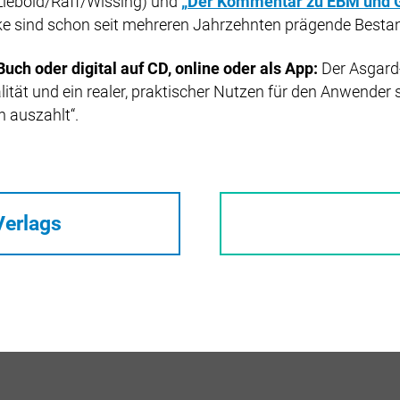
Liebold/Raff/Wissing) und
„Der Kommentar zu EBM und 
e sind schon seit mehreren Jahrzehnten prägende Besta
uch oder digital auf CD, online oder als App:
Der Asgard-
ität und ein realer, praktischer Nutzen für den Anwender 
h auszahlt“.
Verlags