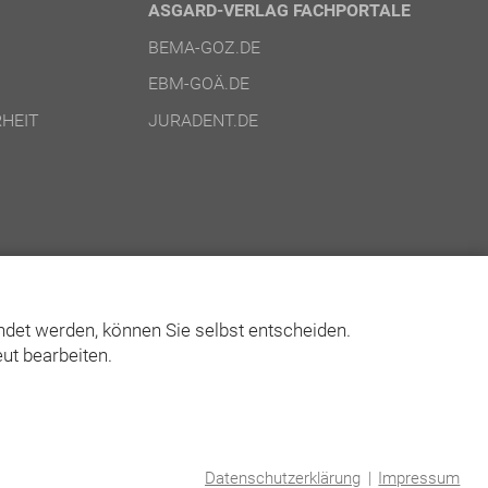
ASGARD-VERLAG FACHPORTALE
BEMA-GOZ.DE
EBM-GOÄ.DE
HEIT
JURADENT.DE
det werden, können Sie selbst entscheiden.
ut bearbeiten.
© Asgard-Verlag Dr. Werner Hippe GmbH
Datenschutzerklärung
|
Impressum