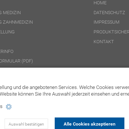
HOME
 MEDIZIN
DATENSCHUTZ
 ZAHNMEDIZIN
IMPRESSUM
ELLUNG
PRODUKTSICHER
KONTAKT
RINFO
ORMULAR (PDF)
DINGUNGEN ONLINE-PRODUKTE
DINGUNGEN DVD-/CD-ROM-/DOWNLOAD-PRODUKTE
ellung und die angebotenen Services. Welche Cookies verwen
Website können Sie Ihre Auswahl jederzeit einsehen und erne
es
Alle Cookies akzeptieren
Auswahl bestätigen