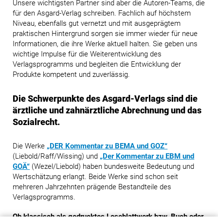
Unsere wichtigsten Partner sind aber die Autoren-Teams, die
für den Asgard-Verlag schreiben. Fachlich auf höchstem
Niveau, ebenfalls gut vernetzt und mit ausgeprägtem
praktischen Hintergrund sorgen sie immer wieder für neue
Informationen, die ihre Werke aktuell halten. Sie geben uns
wichtige Impulse für die Weiterentwicklung des
Verlagsprogramms und begleiten die Entwicklung der
Produkte kompetent und zuverlässig.
Die Schwerpunkte des Asgard-Verlags sind die
ärztliche und zahnärztliche Abrechnung und das
Sozialrecht.
Die Werke
„DER Kommentar zu BEMA und GOZ“
(Liebold/Raff/Wissing) und
„Der Kommentar zu EBM und
GOÄ“
(Wezel/Liebold) haben bundesweite Bedeutung und
Wertschätzung erlangt. Beide Werke sind schon seit
mehreren Jahrzehnten prägende Bestandteile des
Verlagsprogramms.
Ob klassisch als gedrucktes Loseblattwerk bzw. Buch oder