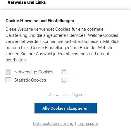
Verweise und Links
Der Betreiber distanziert sich hiermit ausdrücklich von allen
Inhalten aller gelinkten/verknüpften Seiten. Diese
Cookie Hinweise und Einstellungen
Feststellung gilt für alle innerhalb des eigenen
Diese Website verwendet Cookies für eine optimale
Internetangebotes gesetzten Links und Verweise.
Darstellung und die angebotenen Services. Welche Cookies
verwendet werden, können Sie selbst entscheiden.
Mit Klick
Rechtswirksamkeit dieses Haftungsausschlusses
auf
den Link „Cookie Einstellungen“ am Ende der Website
können Sie Ihre Auswahl jederzeit einsehen und erneut
Dieser Haftungsausschluss ist als Teil des gesamten
bearbeiten.
Internetangebotes des Betreibers zu betrachten. Sofern
Teile oder einzelne Formulierungen dieses Textes der
Notwendige Cookies
geltenden Rechtslage nicht, nicht mehr oder nicht
Statistik-Cookies
vollständig entsprechen sollten, bleiben die übrigen Teile des
Dokumentes in ihrem Inhalt und ihrer Gültigkeit davon
unberührt.
Auswahl bestätigen
Alle Cookies akzeptieren
© Asgard-Verlag Dr. Werner Hippe GmbH
Datenschutzerklärung
|
Impressum