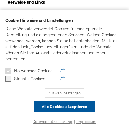
Verweise und Links
Der Betreiber distanziert sich hiermit ausdrücklich von allen
Inhalten aller gelinkten/verknüpften Seiten. Diese
Cookie Hinweise und Einstellungen
Feststellung gilt für alle innerhalb des eigenen
Diese Website verwendet Cookies für eine optimale
Internetangebotes gesetzten Links und Verweise.
Darstellung und die angebotenen Services. Welche Cookies
verwendet werden, können Sie selbst entscheiden.
Mit Klick
Rechtswirksamkeit dieses Haftungsausschlusses
auf
den Link „Cookie Einstellungen“ am Ende der Website
können Sie Ihre Auswahl jederzeit einsehen und erneut
Dieser Haftungsausschluss ist als Teil des gesamten
bearbeiten.
Internetangebotes des Betreibers zu betrachten. Sofern
Teile oder einzelne Formulierungen dieses Textes der
Notwendige Cookies
geltenden Rechtslage nicht, nicht mehr oder nicht
Statistik-Cookies
vollständig entsprechen sollten, bleiben die übrigen Teile des
Dokumentes in ihrem Inhalt und ihrer Gültigkeit davon
unberührt.
Auswahl bestätigen
Alle Cookies akzeptieren
© Asgard-Verlag Dr. Werner Hippe GmbH
Datenschutzerklärung
|
Impressum