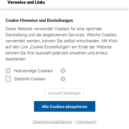
Verweise und Links
Der Betreiber distanziert sich hiermit ausdrücklich von allen
Inhalten aller gelinkten/verknüpften Seiten. Diese
Cookie Hinweise und Einstellungen
Feststellung gilt für alle innerhalb des eigenen
Diese Website verwendet Cookies für eine optimale
Internetangebotes gesetzten Links und Verweise.
Darstellung und die angebotenen Services. Welche Cookies
verwendet werden, können Sie selbst entscheiden.
Mit Klick
Rechtswirksamkeit dieses Haftungsausschlusses
auf
den Link „Cookie Einstellungen“ am Ende der Website
können Sie Ihre Auswahl jederzeit einsehen und erneut
Dieser Haftungsausschluss ist als Teil des gesamten
bearbeiten.
Internetangebotes des Betreibers zu betrachten. Sofern
Teile oder einzelne Formulierungen dieses Textes der
Notwendige Cookies
geltenden Rechtslage nicht, nicht mehr oder nicht
Statistik-Cookies
vollständig entsprechen sollten, bleiben die übrigen Teile des
Dokumentes in ihrem Inhalt und ihrer Gültigkeit davon
unberührt.
Auswahl bestätigen
Alle Cookies akzeptieren
© Asgard-Verlag Dr. Werner Hippe GmbH
Datenschutzerklärung
|
Impressum