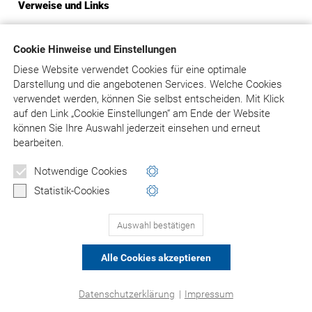
Verweise und Links
Der Betreiber distanziert sich hiermit ausdrücklich von allen
Inhalten aller gelinkten/verknüpften Seiten. Diese
Cookie Hinweise und Einstellungen
Feststellung gilt für alle innerhalb des eigenen
Diese Website verwendet Cookies für eine optimale
Internetangebotes gesetzten Links und Verweise.
Darstellung und die angebotenen Services. Welche Cookies
verwendet werden, können Sie selbst entscheiden.
Mit Klick
Rechtswirksamkeit dieses Haftungsausschlusses
auf
den Link „Cookie Einstellungen“ am Ende der Website
können Sie Ihre Auswahl jederzeit einsehen und erneut
Dieser Haftungsausschluss ist als Teil des gesamten
bearbeiten.
Internetangebotes des Betreibers zu betrachten. Sofern
Teile oder einzelne Formulierungen dieses Textes der
Notwendige Cookies
geltenden Rechtslage nicht, nicht mehr oder nicht
Statistik-Cookies
vollständig entsprechen sollten, bleiben die übrigen Teile des
Dokumentes in ihrem Inhalt und ihrer Gültigkeit davon
unberührt.
Auswahl bestätigen
Alle Cookies akzeptieren
© Asgard-Verlag Dr. Werner Hippe GmbH
Datenschutzerklärung
|
Impressum