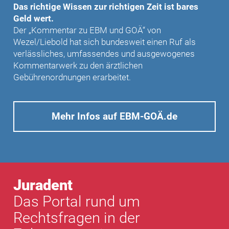
Das richtige Wissen zur richtigen Zeit ist bares
Geld wert.
Der „Kommentar zu EBM und GOÄ“ von
Wezel/Liebold hat sich bundesweit einen Ruf als
verlässliches, umfassendes und ausgewogenes
Kommentarwerk zu den ärztlichen
Gebührenordnungen erarbeitet.
Mehr Infos auf EBM-GOÄ.de
Juradent
Das Portal rund um
Rechtsfragen in der