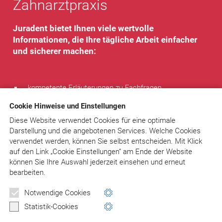
Zahnarztpraxis
Juradent bietet Ihnen viele wertvolle
Informationen, die Ihre tägliche Arbeit einfacher
und sicherer machen:
kompetente Erläuterungen zu Fachfragen
Textbausteine und komplette Musterbriefe – sofort
Cookie Hinweise und Einstellungen
verwendbar
Rechtsprechung
Diese Website verwendet Cookies für eine optimale
Tipps von Experten
Darstellung und die angebotenen Services. Welche Cookies
regelmäßiger Newsletter
verwendet werden, können Sie selbst entscheiden.
Mit Klick
individueller Rat bei speziellen Problemen
auf
den Link „Cookie Einstellungen“ am Ende der Website
können Sie Ihre Auswahl jederzeit einsehen und erneut
Sie sparen Zeit, entscheiden sicher, vermeiden Fehler und
bearbeiten.
Fallen!
Notwendige Cookies
Statistik-Cookies
www.juradent.de