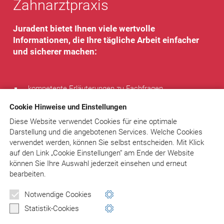
Zahnarztpraxis
Juradent bietet Ihnen viele wertvolle
Informationen, die Ihre tägliche Arbeit einfacher
und sicherer machen:
kompetente Erläuterungen zu Fachfragen
Textbausteine und komplette Musterbriefe – sofort
Cookie Hinweise und Einstellungen
verwendbar
Rechtsprechung
Diese Website verwendet Cookies für eine optimale
Tipps von Experten
Darstellung und die angebotenen Services. Welche Cookies
regelmäßiger Newsletter
verwendet werden, können Sie selbst entscheiden.
Mit Klick
individueller Rat bei speziellen Problemen
auf
den Link „Cookie Einstellungen“ am Ende der Website
können Sie Ihre Auswahl jederzeit einsehen und erneut
Sie sparen Zeit, entscheiden sicher, vermeiden Fehler und
bearbeiten.
Fallen!
Notwendige Cookies
Statistik-Cookies
www.juradent.de