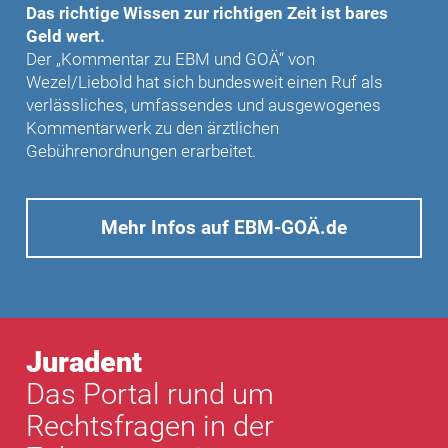
Das richtige Wissen zur richtigen Zeit ist bares
Geld wert.
Der „Kommentar zu EBM und GOÄ“ von
Wezel/Liebold hat sich bundesweit einen Ruf als
verlässliches, umfassendes und ausgewogenes
Kommentarwerk zu den ärztlichen
Gebührenordnungen erarbeitet.
Mehr Infos auf EBM-GOÄ.de
Juradent
Das Portal rund um
Rechtsfragen in der