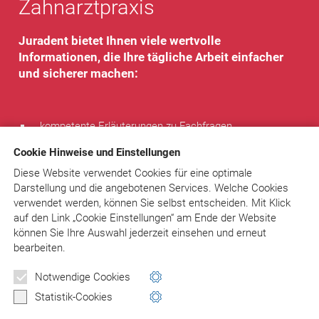
Zahnarztpraxis
Juradent bietet Ihnen viele wertvolle
Informationen, die Ihre tägliche Arbeit einfacher
und sicherer machen:
kompetente Erläuterungen zu Fachfragen
Textbausteine und komplette Musterbriefe – sofort
Cookie Hinweise und Einstellungen
verwendbar
Rechtsprechung
Diese Website verwendet Cookies für eine optimale
Tipps von Experten
Darstellung und die angebotenen Services. Welche Cookies
regelmäßiger Newsletter
verwendet werden, können Sie selbst entscheiden.
Mit Klick
individueller Rat bei speziellen Problemen
auf
den Link „Cookie Einstellungen“ am Ende der Website
können Sie Ihre Auswahl jederzeit einsehen und erneut
Sie sparen Zeit, entscheiden sicher, vermeiden Fehler und
bearbeiten.
Fallen!
Notwendige Cookies
Statistik-Cookies
www.juradent.de