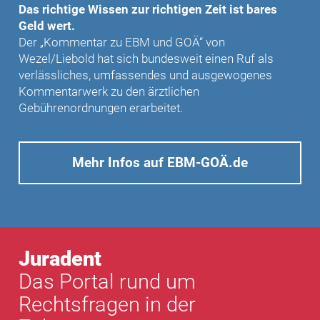
Das richtige Wissen zur richtigen Zeit ist bares
Geld wert.
Der „Kommentar zu EBM und GOÄ“ von
Wezel/Liebold hat sich bundesweit einen Ruf als
verlässliches, umfassendes und ausgewogenes
Kommentarwerk zu den ärztlichen
Gebührenordnungen erarbeitet.
Mehr Infos auf EBM-GOÄ.de
Juradent
Das Portal rund um
Rechtsfragen in der