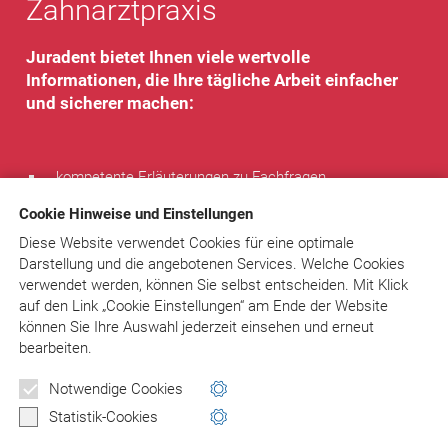
Zahnarztpraxis
Juradent bietet Ihnen viele wertvolle
Informationen, die Ihre tägliche Arbeit einfacher
und sicherer machen:
kompetente Erläuterungen zu Fachfragen
Textbausteine und komplette Musterbriefe – sofort
Cookie Hinweise und Einstellungen
verwendbar
Rechtsprechung
Diese Website verwendet Cookies für eine optimale
Tipps von Experten
Darstellung und die angebotenen Services. Welche Cookies
regelmäßiger Newsletter
verwendet werden, können Sie selbst entscheiden.
Mit Klick
individueller Rat bei speziellen Problemen
auf
den Link „Cookie Einstellungen“ am Ende der Website
können Sie Ihre Auswahl jederzeit einsehen und erneut
Sie sparen Zeit, entscheiden sicher, vermeiden Fehler und
bearbeiten.
Fallen!
Notwendige Cookies
Statistik-Cookies
www.juradent.de