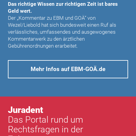
Das richtige Wissen zur richtigen Zeit ist bares
Geld wert.
Der „Kommentar zu EBM und GOÄ“ von
Wezel/Liebold hat sich bundesweit einen Ruf als
verlässliches, umfassendes und ausgewogenes
Kommentarwerk zu den ärztlichen
Gebührenordnungen erarbeitet.
Mehr Infos auf EBM-GOÄ.de
Juradent
Das Portal rund um
Rechtsfragen in der