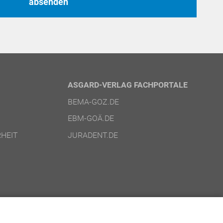
ASGARD-VERLAG FACHPORTALE
BEMA-GOZ.DE
EBM-GOÄ.DE
HEIT
JURADENT.DE