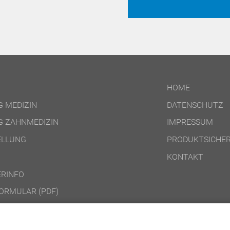
HOME
 MEDIZIN
DATENSCHUTZ
 ZAHNMEDIZIN
IMPRESSUM
ELLUNG
PRODUKTSICHER
KONTAKT
RINFO
ORMULAR (PDF)
DINGUNGEN ONLINE-PRODUKTE
DINGUNGEN DVD-/CD-ROM-/DOWNLOAD-PRODUKTE