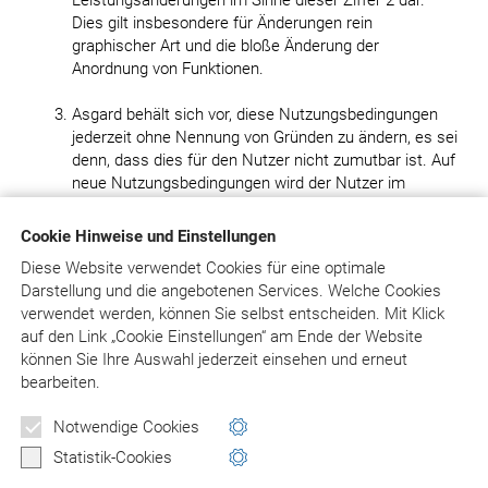
Leistungsänderungen im Sinne dieser Ziffer 2 dar.
Dies gilt insbesondere für Änderungen rein
graphischer Art und die bloße Änderung der
Anordnung von Funktionen.
Asgard behält sich vor, diese Nutzungsbedingungen
jederzeit ohne Nennung von Gründen zu ändern, es sei
denn, dass dies für den Nutzer nicht zumutbar ist. Auf
neue Nutzungsbedingungen wird der Nutzer im
Rahmen des Anmeldevorganges hingewiesen. Die
neuen Nutzungsbedingungen gelten als vereinbart,
Cookie Hinweise und Einstellungen
wenn der Nutzer ihre Geltung durch entsprechenden
Diese Website verwendet Cookies für eine optimale
Bestätigungsvermerk akzeptiert. Akzeptiert der Nutzer
Darstellung und die angebotenen Services. Welche Cookies
Änderungen nicht, hat jede Partei das Recht, die
verwendet werden, können Sie selbst entscheiden.
Mit Klick
betreffende Vereinbarung durch Kündigung mit
auf
den Link „Cookie Einstellungen“ am Ende der Website
sofortiger Wirkung zu beenden. Die Möglichkeit der
können Sie Ihre Auswahl jederzeit einsehen und erneut
Änderung der Nutzungsbedingungen besteht aber
bearbeiten.
weder für Änderungen, die Inhalt und Umfang der für
den jeweiligen Nutzer bestehenden
Notwendige Cookies
Kernnutzungsmöglichkeiten zum Nachteil des Nutzers
Statistik-Cookies
einschränken, noch für die Einführung von neuen,
bisher nicht in den Nutzungsbedingungen angelegten